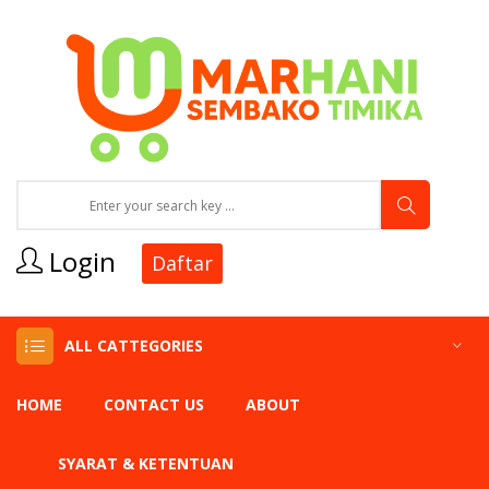
Login
Daftar
ALL CATTEGORIES
HOME
CONTACT US
ABOUT
SYARAT & KETENTUAN