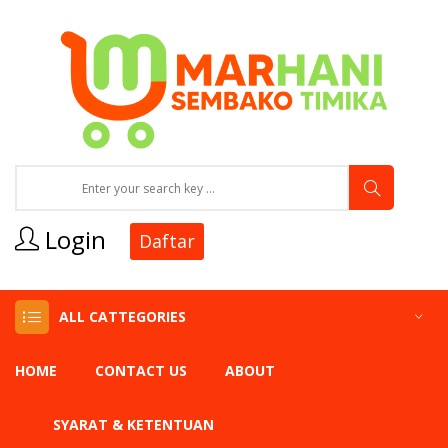
Login
Daftar
ALL CATTEGORIES
HOME
CONTACT US
ABOUT
SYARAT & KETENTUAN