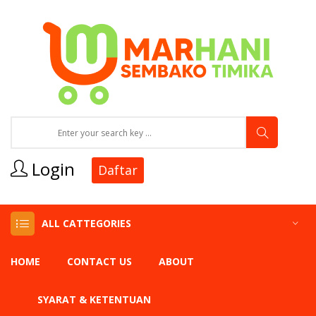
Login
Daftar
ALL CATTEGORIES
HOME
CONTACT US
ABOUT
SYARAT & KETENTUAN